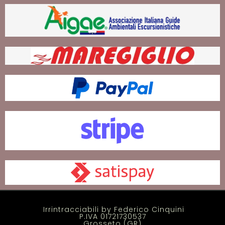
Irrintracciabili by Federico Cinquini
P.IVA 01721730537
Grosseto (GR)