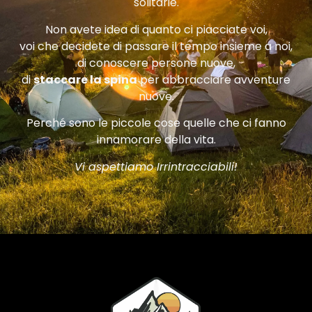
solitarie.
Non avete idea di quanto ci piacciate voi,
voi che decidete di passare il tempo insieme a noi,
di conoscere persone nuove,
di
staccare la spina
per abbracciare avventure
nuove.
Perché sono le piccole cose quelle che ci fanno
innamorare della vita.
Vi aspettiamo Irrintracciabili!