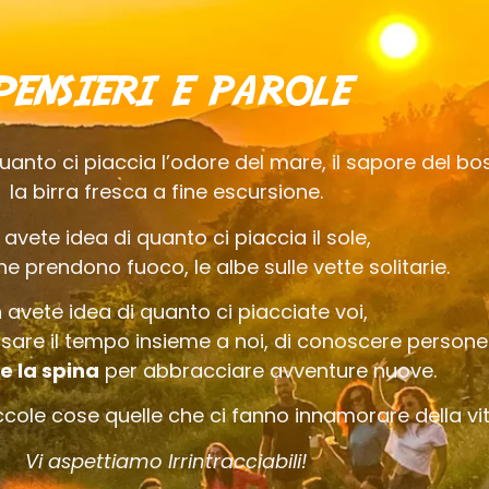
Pensieri e parole
uanto ci piaccia l’odore del mare, il sapore del bo
la birra fresca a fine escursione.
avete idea di quanto ci piaccia il sole,
he prendono fuoco, le albe sulle vette solitarie.
 avete idea di quanto ci piacciate voi,
ssare il tempo insieme a noi, di conoscere persone
e la spina
per abbracciare avventure nuove.
ccole cose quelle che ci fanno innamorare della vit
Vi aspettiamo Irrintracciabili!