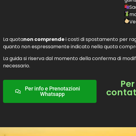
Sac
ma
Ves
La quota
non comprende
i costi di spostamento per ragg
quanto non espressamente indicato nella quota compr
La guida si riserva dal momento della conferma di modific
necessario.
Per
Per info e Prenotazioni
contat
Whatsapp