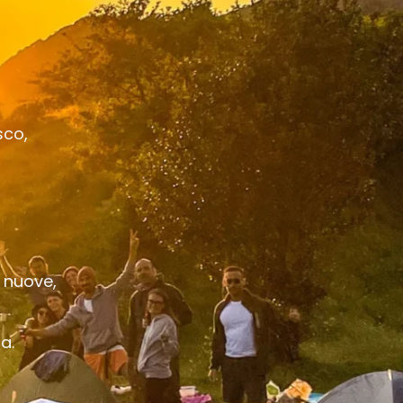
sco,
 nuove,
a.