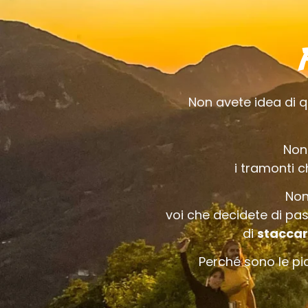
Non avete idea di q
Non 
i tramonti c
Non
voi che decidete di pa
di
staccar
Perché sono le pi