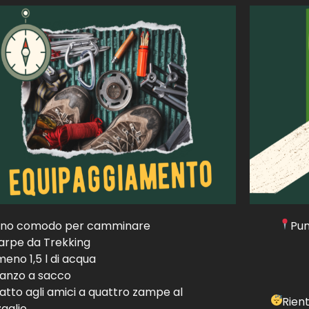
ino comodo per camminare
Pun
arpe da Trekking
meno 1,5 l di acqua
anzo a sacco
atto agli amici a quattro zampe al
Rien
zaglio