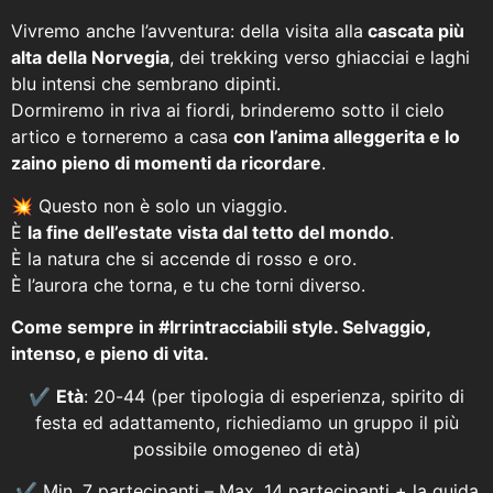
Vivremo anche l’avventura: della visita alla
cascata più
alta della Norvegia
, dei trekking verso ghiacciai e laghi
blu intensi che sembrano dipinti.
Dormiremo in riva ai fiordi, brinderemo sotto il cielo
artico e torneremo a casa
con l’anima alleggerita e lo
zaino pieno di momenti da ricordare
.
💥 Questo non è solo un viaggio.
È
la fine dell’estate vista dal tetto del mondo
.
È la natura che si accende di rosso e oro.
È l’aurora che torna, e tu che torni diverso.
Come sempre in #Irrintracciabili style. Selvaggio,
intenso, e pieno di vita.
✔️
Età
: 20-44 (per tipologia di esperienza, spirito di
festa ed adattamento, richiediamo un gruppo il più
possibile omogeneo di età)
✔️ Min. 7 partecipanti – Max. 14 partecipanti + la guida