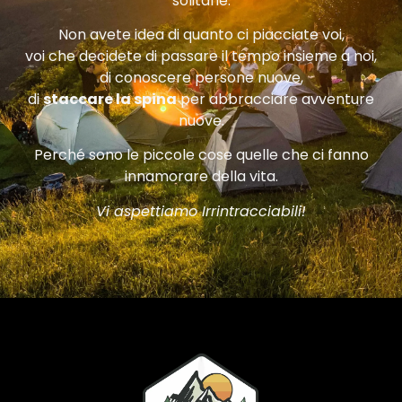
solitarie.
Non avete idea di quanto ci piacciate voi,
voi che decidete di passare il tempo insieme a noi,
di conoscere persone nuove,
di
staccare la spina
per abbracciare avventure
nuove.
Perché sono le piccole cose quelle che ci fanno
innamorare della vita.
Vi aspettiamo Irrintracciabili!