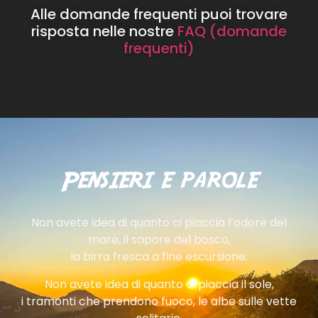
Alle domande frequenti puoi trovare
risposta nelle nostre
FAQ (domande
frequenti)
Pensieri e parole
Non avete idea di quanto ci piaccia l’odore del
mare, il sapore del bosco,
la birra fresca a fine escursione.
Non avete idea di quanto ci piaccia il sole,
i tramonti che prendono fuoco, le albe sulle vette