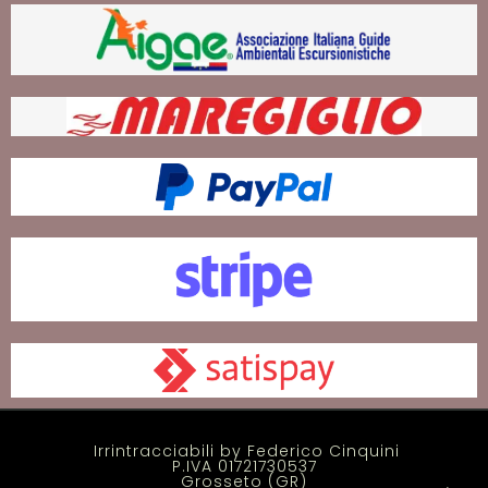
Irrintracciabili by Federico Cinquini
P.IVA 01721730537
Grosseto (GR)