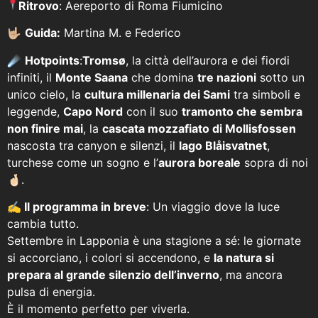
Ritrovo
: Aereporto di Roma Fiumicino
🤟🏼
Guida:
Martina M. e Federico
☄️
Hotpoints
:
Tromsø
, la città dell’aurora e dei fiordi
infiniti, il
Monte Saana
che domina
tre nazioni
sotto un
unico cielo, la
cultura millenaria dei Sami
tra simboli e
leggende,
Capo Nord
con il suo
tramonto che sembra
non finire mai
, la
cascata mozzafiato di Mollisfossen
nascosta tra canyon e silenzi, il
lago Blåisvatnet
,
turchese come un sogno e l’
aurora boreale
sopra di noi
🤞🏻.
✍
I
l programma in breve
: Un viaggio dove la luce
cambia tutto.
Settembre in Lapponia è una stagione a sé: le giornate
si accorciano, i colori si accendono, e
la natura si
prepara al grande silenzio dell’inverno
, ma ancora
pulsa di energia.
È il momento perfetto per viverla.