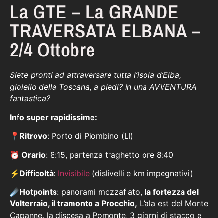
La GTE – La GRANDE
TRAVERSATA ELBANA –
2/4 Ottobre
Siete pronti ad attraversare tutta l’isola d’Elba,
gioiello della Toscana, a piedi? in una AVVENTURA
fantastica?
Info super rapidissime:
📍
Ritrovo
: Porto di Piombino (LI)
⏰ Orario
: 8:15, partenza traghetto ore 8:40
⚡
Difficoltà
:
Invisibile
(dislivelli e km impegnativi)
☄️
Hotpoints
: panorami mozzafiato,
la fortezza del
Volterraio, il tramonto a Procchio,
L’ala est del Monte
Capanne, la discesa a Pomonte, 3 giorni di stacco e