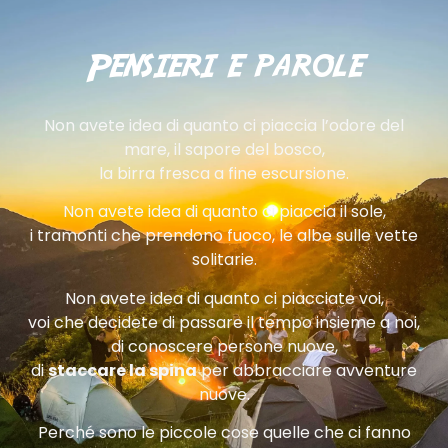
Pensieri e parole
Non avete idea di quanto ci piaccia l’odore del
mare, il sapore del bosco,
la birra fresca a fine escursione.
Non avete idea di quanto ci piaccia il sole,
i tramonti che prendono fuoco, le albe sulle vette
solitarie.
Non avete idea di quanto ci piacciate voi,
voi che decidete di passare il tempo insieme a noi,
di conoscere persone nuove,
di
staccare la spina
per abbracciare avventure
nuove.
Perché sono le piccole cose quelle che ci fanno